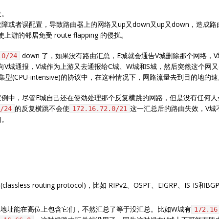
关。
或者误配置，导致路由器上的网络又up又down又up又down，造成
上游的邻居免受 route flapping 的侵扰。
down 了，如果没有路由汇总，E城就会通告V城删除那个网络，
.0/24
向V城通报，V城作为上游又去通报给C城、W城和S城，然后突然这个网又d
型(CPU-intensive)的协议中，在这种情况下，网路流量去到目的地
例中，尽管E城自己还在使劲处理那个反复横跳的网路，但是没有任何人
的反复横跳不会使
这一汇总后的路由失效，V城
/24
172.16.72.0/21
的。
ess routing protocol)，比如 RIPv2、OSPF、EIGRP、IS-IS
的地址能在高位上包含它们，不然汇总了等于没汇总。比如W城有
172.16