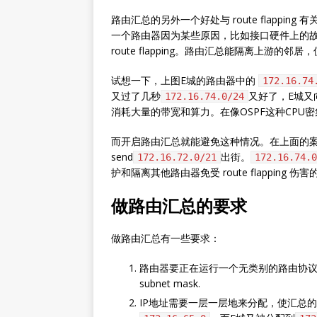
路由汇总的另外一个好处与 route flapping 有
一个路由器因为某些原因，比如接口硬件上的故障
route flapping。路由汇总能隔离上游的邻居，使
试想一下，上图E城的路由器中的
172.16.74
又过了几秒
又好了，E城又
172.16.74.0/24
消耗大量的带宽和算力。在像OSPF这种CPU密集
而开启路由汇总就能避免这种情况。在上面的案
send
出街。
172.16.72.0/21
172.16.74.0
护和隔离其他路由器免受 route flapping 伤害
做路由汇总的要求
做路由汇总有一些要求：
路由器要正在运行一个无类别的路由协议(classl
subnet mask.
IP地址需要一层一层地来分配，使汇总