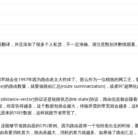
语翻译，并且添加了很多个人私货，不一定准确。请注意甄别并酌情观看
早就会在1997年因为路由表太大炸掉了。那么作为一位精致的网工壬，
路由数量，就要做路由汇总(route summarization)，或者叫“超网化(supe
tance-vector)协议还是链路状态(link-state)协议，路由信
数据，你宣告得越多，这个数据包就会越大，传输所需的带宽就会越多，这
原来的10行数据，这样就能节省带宽了。
还能够节省路由器的CPU算例。因为路由器将一个包转发出去的时候，
路由器查路由表要消耗算力，路由表越大，消耗的算力就越多。如果做了路由汇