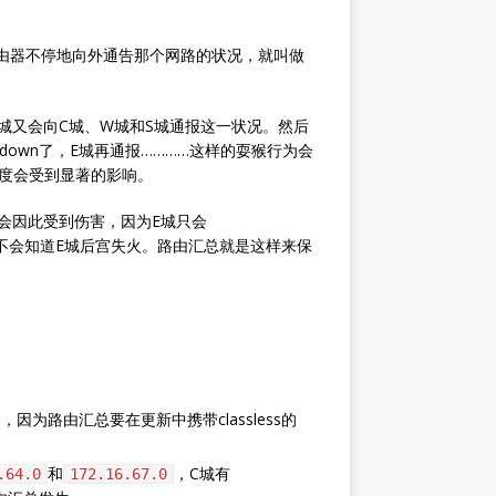
路由器不停地向外通告那个网路的状况，就叫做
V城又会向C城、W城和S城通报这一状况。然后
own了，E城再通报…………这样的耍猴行为会
的速度会受到显著的影响。
会因此受到伤害，因为E城只会
不会知道E城后宫失火。路由汇总就是这样来保
和BGP，因为路由汇总要在更新中携带classless的
和
，C城有
.64.0
172.16.67.0