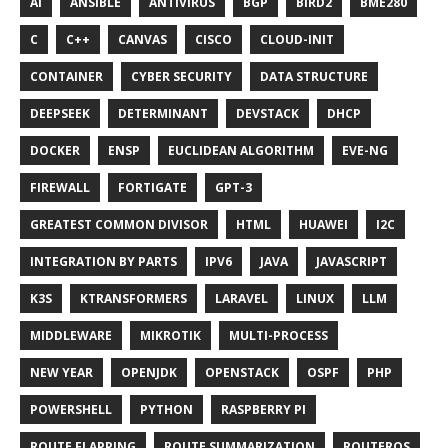
AI
ANSIBLE
ANTIVIRUS
BGP
BIRD2
BME280
C
C++
CANVAS
CISCO
CLOUD-INIT
CONTAINER
CYBER SECURITY
DATA STRUCTURE
DEEPSEEK
DETERMINANT
DEVSTACK
DHCP
DOCKER
ENSP
EUCLIDEAN ALGORITHM
EVE-NG
FIREWALL
FORTIGATE
GPT-3
GREATEST COMMON DIVISOR
HTML
HUAWEI
I2C
INTEGRATION BY PARTS
IPV6
JAVA
JAVASCRIPT
K3S
KTRANSFORMERS
LARAVEL
LINUX
LLM
MIDDLEWARE
MIKROTIK
MULTI-PROCESS
NEW YEAR
OPENJDK
OPENSTACK
OSPF
PHP
POWERSHELL
PYTHON
RASPBERRY PI
ROUTE FLAPPING
ROUTE SUMMARIZATION
ROUTEROS