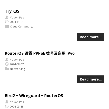
Try K3S
Youon Pak
2024-11-29
Cloud Computing
Read more…
RouterOS 设置 PPPoE 拨号及启用 IPv6
Youon Pak
2024-08-07
Networking
Read more…
Bird2 + Wireguard + RouterOS
Youon Pak
2024-03-18